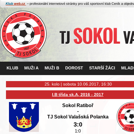
Klub
web.cz
– profesionální internetové stránky pro váš sportovní klub
Ceník a objed
KLUB
MUŽI A
MUŽI B
DOROST
STARŠÍ ŽÁCI
MLADŠ
25. kolo | sobota 10.06.2017, 16:30
I.B třída sk.A, 2016 - 2017
Sokol Ratiboř
-
TJ Sokol Valašská Polanka
3:0
1:0