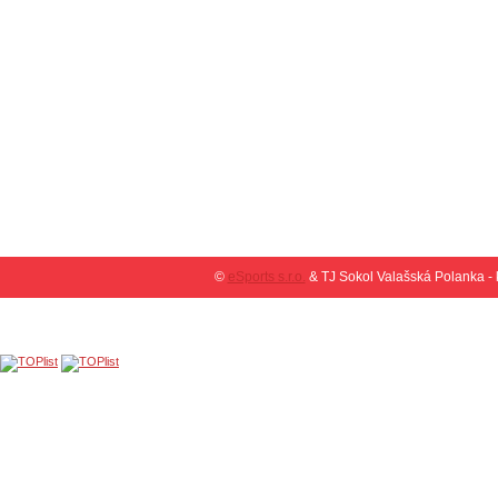
©
eSports s.r.o.
& TJ Sokol Valašská Polanka -