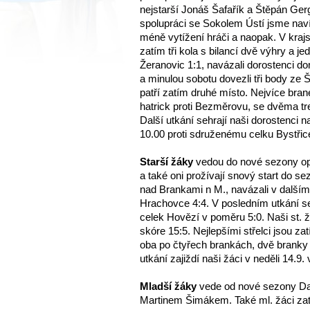
nejstarší Jonáš Šafařík a Štěpán Gerg
spolupráci se Sokolem Ústí jsme navíc
méně vytížení hráči a naopak. V kra
zatím tři kola s bilancí dvě výhry a j
Žeranovic 1:1, navázali dorostenci 
a minulou sobotu dovezli tři body ze Š
patří zatím druhé místo. Nejvíce bran
hatrick proti Bezměrovu, se dvěma tr
Další utkání sehrají naši dorostenci 
10.00 proti sdruženému celku Bystřic
Starší žáky
vedou do nové sezony opě
a také oni prožívají snový start do s
nad Brankami n M., navázali v dalším
Hrachovce 4:4. V posledním utkání se
celek Hovězí v poměru 5:0. Naši st. 
skóre 15:5. Nejlepšími střelci jsou zatím
oba po čtyřech brankách, dvě branky 
utkání zajiždí naši žáci v neděli 14.9.
Mladší žáky
vede od nové sezony Da
Martinem Šimákem. Také ml. žáci zat