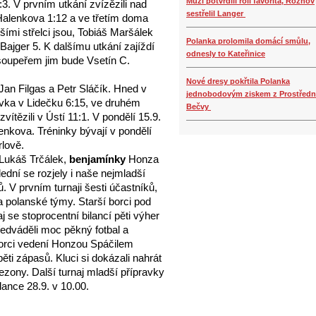
Muži potvrdili roli favorita, Rožnov
3. V prvním utkání zvízězili nad
sestřelil Langer
alenkova 1:12 a ve třetím doma
šími střelci jsou, Tobiáš Maršálek
Polanka prolomila domácí smůlu,
ajger 5. K dalšímu utkání zajíždí
odnesly to Kateřinice
 soupeřem jim bude Vsetín C.
Nové dresy pokřtila Polanka
n Filgas a Petr Sláčík. Hned v
jednobodovým ziskem z Prostředn
avka v Lidečku 6:15, ve druhém
Bečvy
vítězili v Ústí 11:1. V pondělí 15.9.
enkova. Tréninky bývají v pondělí
rlově.
Lukáš Trčálek,
benjamínky
Honza
dní se rozjely i naše nejmladší
ů. V prvním turnaji šesti účastníků,
va polanské týmy. Starší borci pod
j se stoprocentní bilancí pěti výher
edváděli moc pěkný fotbal a
 borci vedení Honzou Spáčilem
 pěti zápasů. Kluci si dokázali nahrát
ezony. Další turnaj mladší přípravky
lance 28.9. v 10.00.