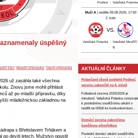
Podlesí
-
Valašská Polanka
Muži A
| neděle 09.08.2026, 17:00
2. kolo
VS.
 zaznamenaly úspěšný
Valašská Polanka
-
Valašské Meziříčí
B
adší žáci
,
Mladší přípravka
,
Starší přípravka
AKTUÁLNÍ ČLÁNKY
Polančané těsně podlehli Podlesí,
2026 už zasáhla také všechna
sezonu zakončili na 6. místě
lu. Znovu jsme mohli přihlásit
nců až po mladší přípravku, díky
Fotbalová sezona 2025/2026 je
minulostí. Valašská Polanka cestoval
vyšší mládežnickou základnou na
k poslednímu soutěžnímu utkání v
neděli na hřiště ke konkunkerntovi...
Domácí sezona zakončena
úspěšnou přestřelkou
 Zádrapa s Břetislavem Trňákem a
Poslední domácí utkání soutěžního
 po devíti letech. Mužstvo opustil