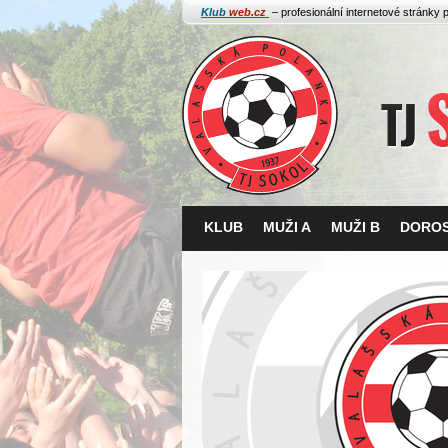
Klub
web.cz
– profesionální internetové stránky 
KLUB
MUŽI A
MUŽI B
DORO