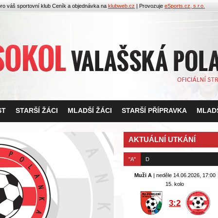
pro váš sportovní klub
Ceník a objednávka na
klubweb.cz
| Provozuje
eSports.cz, s.r.o.
ST
STARŠÍ ŽÁCI
MLADŠÍ ŽÁCI
STARŠÍ PŘÍPRAVKA
MLADŠ
AKTUÁLNÍ UTKÁNÍ
"A"
D
Muži A
| neděle 14.06.2026, 17:00
15. kolo
3:2