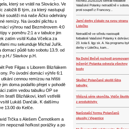
ročníku 2025/2026 sehráli fotbalisté
ela, který se vrátil na Slovácko. Ve
Valašské Polanky netradičně v sobot
 založili B tým, za který nastupují
proti soupeři z Francovy...
jské soutěži má naše Áčko odehrány
edné remízy. Na úvodní plichtu s
Jarní derby získalo na svou stranu
Lidečko
domácí výhrou nad Bezměrovem 4:0
típy v poměru 2:1 a v tabulce jim
Netradičně ve středu nastoupili
ek zatím vsítil Kuba Včelica za
fotbalisté Valašské Polanky k dohráv
23. kola 6. ligy sk. A. Na programu by
efami mu sekunduje Michal Juřík.
derby v Lidečku, kam...
na domací půdě tuto sobotu 13.9. od
e p.H./ Slavkov p.H.
Na Dolní Bečvě rozhodl promovan
inženýr! Polanka odvezla všechny
t Petr Filgas s Liborem Blizňákem
body
ezony. Po úvodní domácí výhře 6:1
 utkání cennou remízou na hřišti
Skvěle! Polančané skolili lídra
 jim doma podařilo přejet v pohodě
tabulky
žáci zatím vedou tabulku OP se
 bratři Blizňákovi, kteří vstřelili
Vítězná série skončila, Vidče školil
vsítil Lukáš Dančák. K dalšímu
z produktivity
 ve 13.00 do Kelče.
Narůstající formu Polančanů
okusily i Vigantice
vid Trčka s Alešem Černotíkem a
ím nepoznali hořkost porážky a po