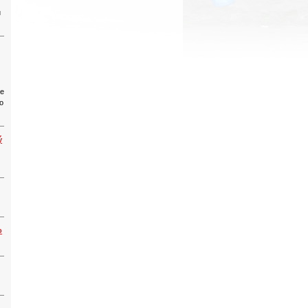
u
ce
lo
ý
o