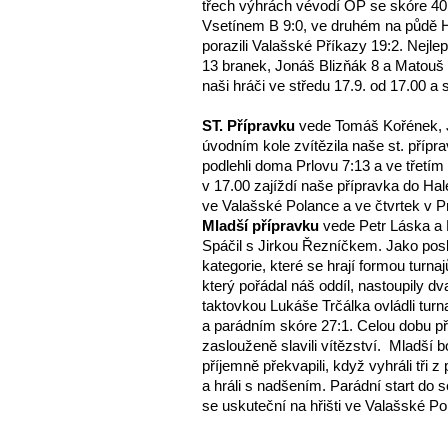
třech výhrách vévodí OP se skóre 40:
Vsetínem B 9:0, ve druhém na půdě H
porazili Valašské Příkazy 19:2. Nejlep
13 branek, Jonáš Blizňák 8 a Matouš B
naši hráči ve středu 17.9. od 17.00 a
ST. Přípravku
vede Tomáš Kořének, Ja
úvodním kole zvítězila naše st. přípr
podlehli doma Prlovu 7:13 a ve třetím z
v 17.00 zajíždí naše přípravka do Hal
ve Valašské Polance a ve čtvrtek v P
Mladší přípravku
vede Petr Láska a 
Spáčil s Jirkou Řezníčkem. Jako posle
kategorie, které se hrají formou turnaj
který pořádal náš oddíl, nastoupily d
taktovkou Lukáše Trčálka ovládli turna
a parádním skóre 27:1. Celou dobu př
zaslouženě slavili vítězství. Mladší
příjemně překvapili, když vyhráli tři z
a hráli s nadšením. Parádní start do s
se uskuteční na hřišti ve Valašské Po