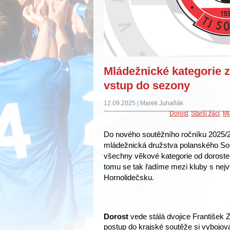
Mládežnické kategorie
vstup do sezony
12.09.2025 | Marek Juhaňák
Dorost
,
Starší žáci
,
Ml
Do nového soutěžního ročníku 2025/
mládežnická družstva polanského Soko
všechny věkové kategorie od doroste
tomu se tak řadíme mezi kluby s nej
Hornolidečsku.
Dorost
vede stálá dvojice František
postup do krajské soutěže si vybojoval